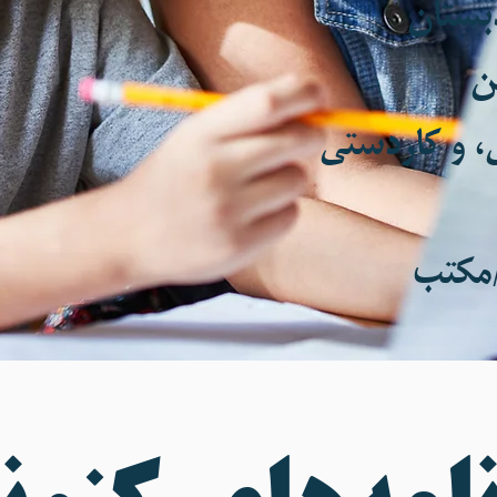
🎓 در

🎨 یادگیری 
🏫 بر