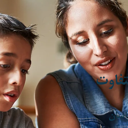
فاوت
آسان